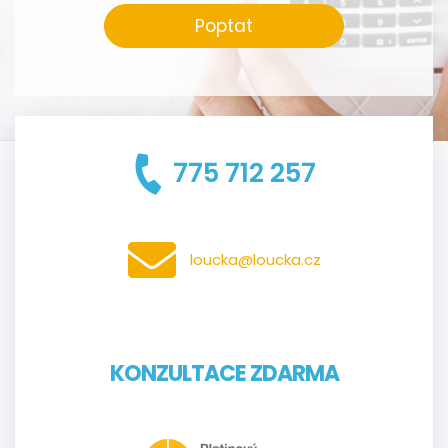
Poptat
775 712 257
loucka@loucka.cz
KONZULTACE ZDARMA