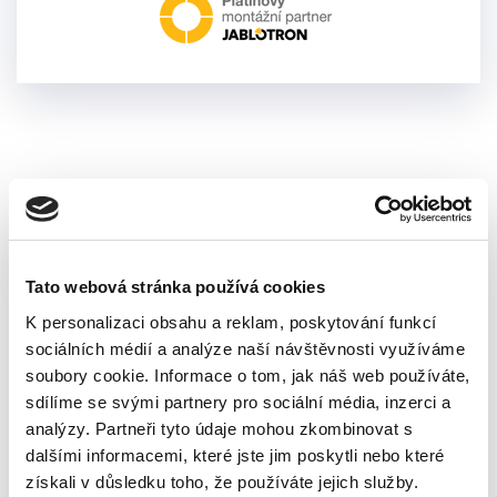
O nás
Naše firma se zabezpečovací technice věnuje pře
Tato webová stránka používá cookies
22 let a za tuto dobu máme spoustu realizovaných
K personalizaci obsahu a reklam, poskytování funkcí
projektů a spokojených zákazníků, kteří vložili svou
sociálních médií a analýze naší návštěvnosti využíváme
bezpečnost do našich rukou. Tento fakt nám dělá
soubory cookie. Informace o tom, jak náš web používáte,
nesmírnou radost, ale také na nás klade vysoké
sdílíme se svými partnery pro sociální média, inzerci a
nároky a posouvá nás v před, abychom mohli
analýzy. Partneři tyto údaje mohou zkombinovat s
dalšími informacemi, které jste jim poskytli nebo které
poskytovat stále lepší služby.
získali v důsledku toho, že používáte jejich služby.