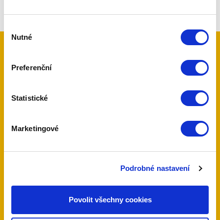
Výběr
Nutné
souhlasu
Preferenční
Kontaktujte nás
Statistické
Máte zájem o naše služby, nebo jen dotaz?
Neváhejte nás kontaktovat telefonicky nebo
pomocí poptávkového formuláře.
Marketingové
Podrobné nastavení
775 712 257
Povolit všechny cookies